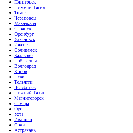
Пятигорск
Нижний Тагил
Томск
Череповец
Махачкала
Саранск
Оренбург
Ульяновск
Ижевск
Соликамск
Балаково
Наб.Челны
Волгодрад
Киров
Псков
Тольятти
Челябинск
Нижний Талиг
Магнитогорск
Самара
Орел
Ухта
Иваново
Сочи
Астрахань