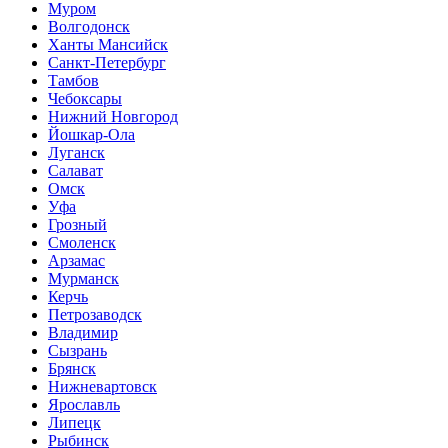
Муром
Волгодонск
Ханты Мансийск
Санкт-Петербург
Тамбов
Чебоксары
Нижний Новгород
Йошкар-Ола
Луганск
Салават
Омск
Уфа
Грозный
Смоленск
Арзамас
Мурманск
Керчь
Петрозаводск
Владимир
Сызрань
Брянск
Нижневартовск
Ярославль
Липецк
Рыбинск