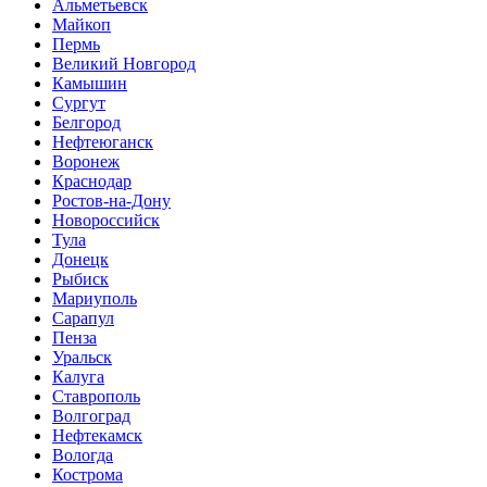
Альметьевск
Майкоп
Пермь
Великий Новгород
Камышин
Сургут
Белгород
Нефтеюганск
Воронеж
Краснодар
Ростов-на-Дону
Новороссийск
Тула
Донецк
Рыбиск
Мариуполь
Сарапул
Пенза
Уральск
Калуга
Ставрополь
Волгоград
Нефтекамск
Вологда
Кострома